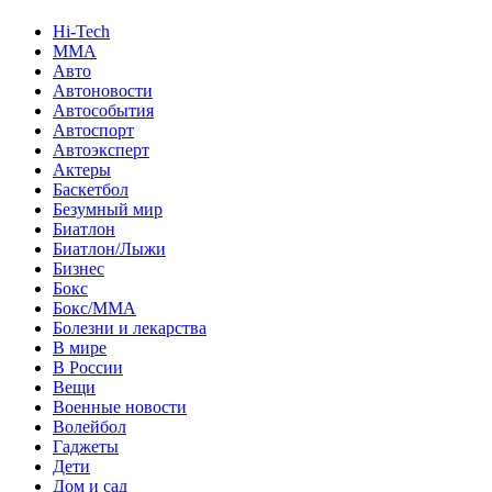
Hi-Tech
MMA
Авто
Автоновости
Автособытия
Автоспорт
Автоэксперт
Актеры
Баскетбол
Безумный мир
Биатлон
Биатлон/Лыжи
Бизнес
Бокс
Бокс/MMA
Болезни и лекарства
В мире
В России
Вещи
Военные новости
Волейбол
Гаджеты
Дети
Дом и сад