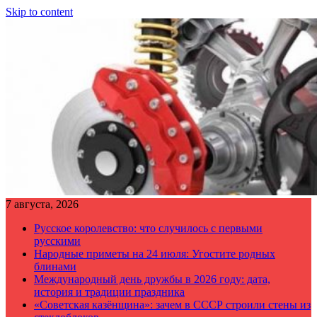
Skip to content
7 августа, 2026
Русское королевство: что случилось с первыми
русскими
Народные приметы на 24 июля: Угостите родных
блинами
Международный день дружбы в 2026 году: дата,
история и традиции праздника
«Советская казёнщина»: зачем в СССР строили стены из