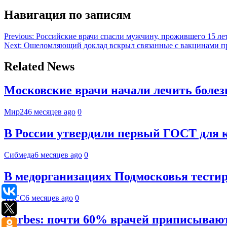
Навигация по записям
Previous:
Российские врачи спасли мужчину, прожившего 15 лет
Next:
Ошеломляющий доклад вскрыл связанные с вакцинами пр
Related News
Московские врачи начали лечить болезн
Мир24
6 месяцев ago
0
В России утвердили первый ГОСТ для к
Сибмеда
6 месяцев ago
0
В медорганизациях Подмосковья тести
ТАСС
6 месяцев ago
0
Forbes: почти 60% врачей приписываю