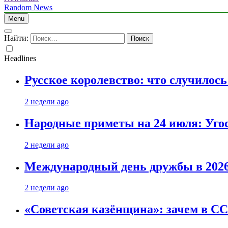
Random News
Menu
Найти:
Headlines
Русское королевство: что случилос
2 недели ago
Народные приметы на 24 июля: Уго
2 недели ago
Международный день дружбы в 2026 
2 недели ago
«Советская казёнщина»: зачем в СС