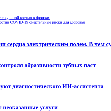
 с куриной костью в бронхах
отив COVID-19 смертельные риски для здоровья
и сердца электрическим полем. В чем с
онтроля абразивности зубных паст
руют диагностического ИИ-ассистента
т неоказанные услуги