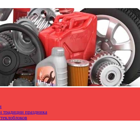
и
 и традиции праздника
стеклоблоков