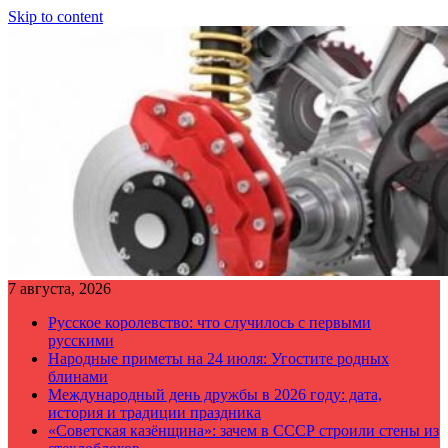
Skip to content
7 августа, 2026
Русское королевство: что случилось с первыми
русскими
Народные приметы на 24 июля: Угостите родных
блинами
Международный день дружбы в 2026 году: дата,
история и традиции праздника
«Советская казёнщина»: зачем в СССР строили стены из