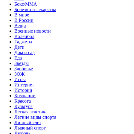
Бокс/MMA
Болезни и лекарства
В мире
В России
Вещи
Военные новости
Волейбол
Гаджеты
Дети
Дом и сад
Еда
Звёзды
Здоровье
ЗОЖ
Игры
Интернет
Истории
Компании
Красота
Культура
Легкая атлетика
Летние виды спорта
Личный счет
Лыжный спорт
Любовь