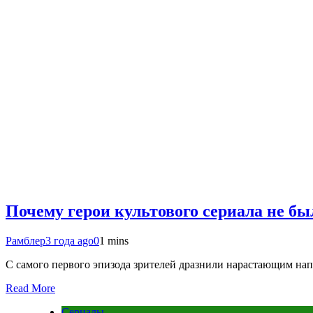
Почему герои культового сериала не бы
Рамблер
3 года ago
0
1 mins
С самого первого эпизода зрителей дразнили нарастающим на
Read More
Сериалы