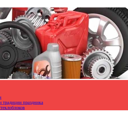
и
 и традиции праздника
стеклоблоков