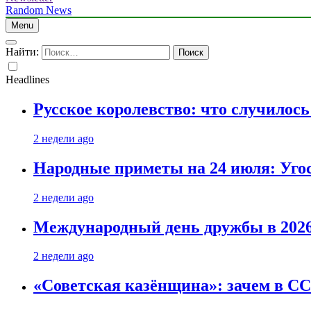
Random News
Menu
Найти:
Headlines
Русское королевство: что случилос
2 недели ago
Народные приметы на 24 июля: Уго
2 недели ago
Международный день дружбы в 2026 
2 недели ago
«Советская казёнщина»: зачем в СС