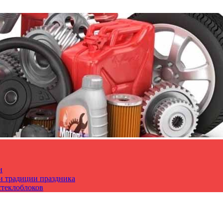
и
 и традиции праздника
стеклоблоков