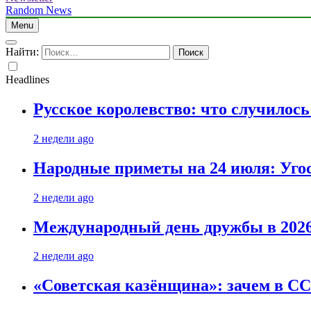
Random News
Menu
Найти:
Headlines
Русское королевство: что случилос
2 недели ago
Народные приметы на 24 июля: Уго
2 недели ago
Международный день дружбы в 2026 
2 недели ago
«Советская казёнщина»: зачем в СС