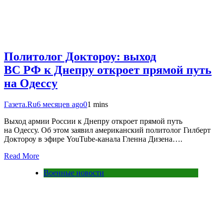
Политолог Доктороу: выход
ВС РФ к Днепру откроет прямой путь
на Одессу
Газета.Ru
6 месяцев ago
0
1 mins
Выход армии России к Днепру откроет прямой путь
на Одессу. Об этом заявил американский политолог Гилберт
Доктороу в эфире YouTube-канала Гленна Дизена….
Read More
Военные новости