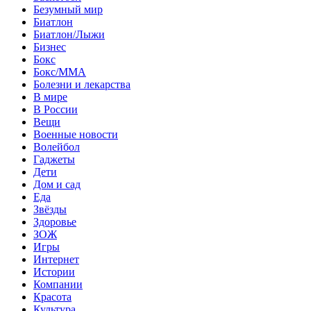
Безумный мир
Биатлон
Биатлон/Лыжи
Бизнес
Бокс
Бокс/MMA
Болезни и лекарства
В мире
В России
Вещи
Военные новости
Волейбол
Гаджеты
Дети
Дом и сад
Еда
Звёзды
Здоровье
ЗОЖ
Игры
Интернет
Истории
Компании
Красота
Культура