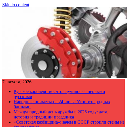
Skip to content
7 августа, 2026
Русское королевство: что случилось с первыми
русскими
Народные приметы на 24 июля: Угостите родных
блинами
Международный день дружбы в 2026 году: дата,
история и традиции праздника
«Советская казёнщина»: зачем в СССР строили стены из