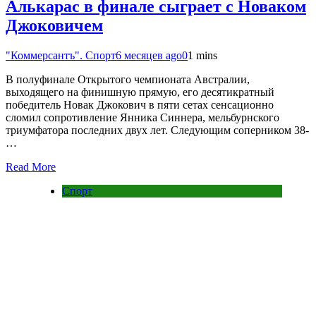
Алькарас в финале сыграет с Новаком
Джоковичем
"Коммерсантъ". Спорт
6 месяцев ago
0
1 mins
В полуфинале Открытого чемпионата Австралии,
выходящего на финишную прямую, его десятикратный
победитель Новак Джокович в пяти сетах сенсационно
сломил сопротивление Янника Синнера, мельбурнского
триумфатора последних двух лет. Следующим соперником 38-
…
Read More
Спорт