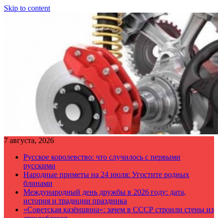
Skip to content
7 августа, 2026
Русское королевство: что случилось с первыми
русскими
Народные приметы на 24 июля: Угостите родных
блинами
Международный день дружбы в 2026 году: дата,
история и традиции праздника
«Советская казёнщина»: зачем в СССР строили стены из