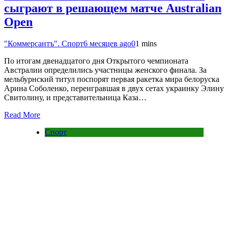
сыграют в решающем матче Australian
Open
"Коммерсантъ". Спорт
6 месяцев ago
0
1 mins
По итогам двенадцатого дня Открытого чемпионата
Австралии определились участницы женского финала. За
мельбурнский титул поспорят первая ракетка мира белоруска
Арина Соболенко, переигравшая в двух сетах украинку Элину
Свитолину, и представительница Каза…
Read More
Спорт