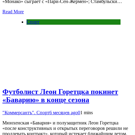
«Монако» сыграет с «Пари-Сен-Жермен»; Стамбульски…
Read More
Спорт
Футболист Леон Горетцка покинет
«Баварию» в конце сезона
"Коммерсантъ". Спорт
6 месяцев ago
0
1 mins
Мюнхенская «Бавария» и полузащитник Леон Горетцка
«после конструктивных и открытых переговоров решили не
продлевать контракт», который истекает ближайшим летом.