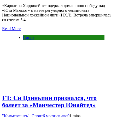
«Каролина Харрикейнс» одержал домашнюю победу над
«Юта Маммот» в матче регулярного чемпионата
Национальной хоккейной лиги (НХЛ). Встреча завершилась
со счетом 5:4….
Read More
Спорт
FT: Си Цзиньпин признался, что
болеет за «Манчестер Юнайтед»
"Коммерсантъ". Спорт
6 месяцев ago
0
1 mins