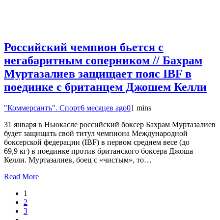
Российский чемпион бьется с
негабаритным соперником // Бахрам
Муртазалиев защищает пояс IBF в
поединке с британцем Джошем Келли
"Коммерсантъ". Спорт
6 месяцев ago
0
1 mins
31 января в Ньюкасле российский боксер Бахрам Муртазалиев
будет защищать свой титул чемпиона Международной
боксерской федерации (IBF) в первом среднем весе (до
69,9 кг) в поединке против британского боксера Джоша
Келли. Муртазалиев, боец с «чистым», то…
Read More
1
2
3
…