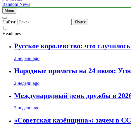
Random News
Menu
Найти:
Headlines
Русское королевство: что случилос
2 недели ago
Народные приметы на 24 июля: Уго
2 недели ago
Международный день дружбы в 2026 
2 недели ago
«Советская казёнщина»: зачем в СС