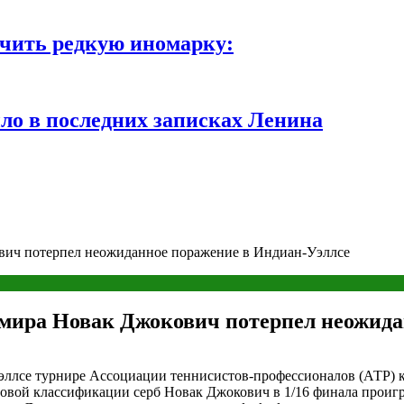
чить редкую иномарку:
ло в последних записках Ленина
ович потерпел неожиданное поражение в Индиан-Уэллсе
 мира Новак Джокович потерпел неожид
ллсе турнире Ассоциации теннисистов-профессионалов (АТР) к
ровой классификации серб Новак Джокович в 1/16 финала проигр