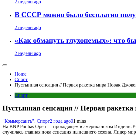
2 недели ago
В СССР можно было бесплатно полу
2 недели ago
«Как обмануть глухонемых»: что бы
2 недели ago
Home
Спорт
Пустынная сенсация // Первая ракетка мира Новак Джок
Спорт
Пустынная сенсация // Первая ракетка
"Коммерсантъ". Спорт
2 года ago
0
1 mins
На BNP Paribas Open — проходящем в американском Индиан-Уэ
случилась главная пока сенсация нынешнего сезона. Лидер ми