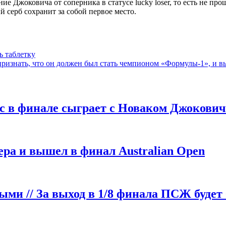
ние Джоковича от соперника в статусе lucky loser, то есть не 
й серб сохранит за собой первое место.
ь таблетку
т признать, что он должен был стать чемпионом «Формулы-1», и 
с в финале сыграет с Новаком Джокови
ра и вышел в финал Australian Open
и // За выход в 1/8 финала ПСЖ будет 