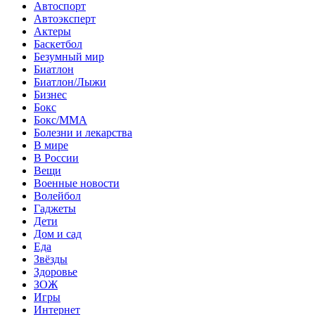
Автоспорт
Автоэксперт
Актеры
Баскетбол
Безумный мир
Биатлон
Биатлон/Лыжи
Бизнес
Бокс
Бокс/MMA
Болезни и лекарства
В мире
В России
Вещи
Военные новости
Волейбол
Гаджеты
Дети
Дом и сад
Еда
Звёзды
Здоровье
ЗОЖ
Игры
Интернет