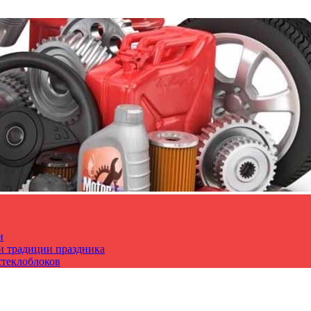
и
 и традиции праздника
стеклоблоков