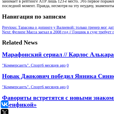
занимает в рейтинге АТР лишь 123-е место. Это первое пораже
последний момент. Правда, несмотря на эту неудачу, знамениты
Навигация по записям
Previous:
Тарасова о допинге у Валиевой: только тренер мог дат
Next:
Фелипе Масса заехал в 2008 год // Гонщик в суде требуе
Related News
Марафонский сериал // Карлос Алькара
"Коммерсантъ". Спорт
6 месяцев ago
0
Новак Джокович победил Янника Синне
"Коммерсантъ". Спорт
6 месяцев ago
0
Фавориты встретятся с новыми знакомым
«Бенфикой»