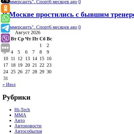
"Коммерсантъ". Спорт
6 месяцев ago
0
В Москве простились с бывшим тренер
"Коммерсантъ". Спорт
6 месяцев ago
0
Август 2026
Пн
Вт
Ср
Чт
Пт
Сб
Вс
1
2
3
4
5
6
7
8
9
10
11
12
13
14
15
16
17
18
19
20
21
22
23
24
25
26
27
28
29
30
31
« Июл
Рубрики
Hi-Tech
MMA
Авто
Автоновости
Автособытия