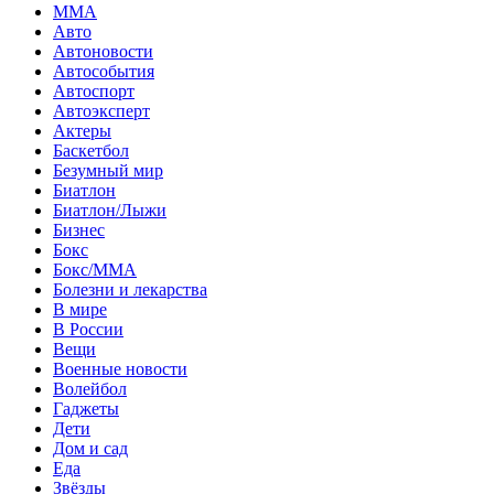
MMA
Авто
Автоновости
Автособытия
Автоспорт
Автоэксперт
Актеры
Баскетбол
Безумный мир
Биатлон
Биатлон/Лыжи
Бизнес
Бокс
Бокс/MMA
Болезни и лекарства
В мире
В России
Вещи
Военные новости
Волейбол
Гаджеты
Дети
Дом и сад
Еда
Звёзды