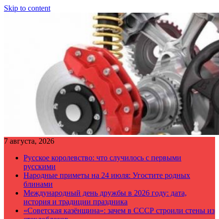
Skip to content
7 августа, 2026
Русское королевство: что случилось с первыми
русскими
Народные приметы на 24 июля: Угостите родных
блинами
Международный день дружбы в 2026 году: дата,
история и традиции праздника
«Советская казёнщина»: зачем в СССР строили стены из