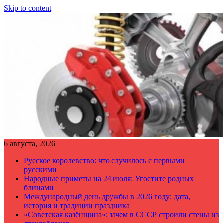
Skip to content
6 августа, 2026
Русское королевство: что случилось с первыми
русскими
Народные приметы на 24 июля: Угостите родных
блинами
Международный день дружбы в 2026 году: дата,
история и традиции праздника
«Советская казёнщина»: зачем в СССР строили стены из