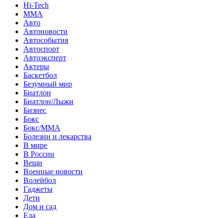
Hi-Tech
MMA
Авто
Автоновости
Автособытия
Автоспорт
Автоэксперт
Актеры
Баскетбол
Безумный мир
Биатлон
Биатлон/Лыжи
Бизнес
Бокс
Бокс/MMA
Болезни и лекарства
В мире
В России
Вещи
Военные новости
Волейбол
Гаджеты
Дети
Дом и сад
Еда