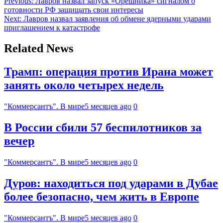
Previous:
Лавров назвал запуск «Орешника» сигналом о
готовности РФ защищать свои интересы
Next:
Лавров назвал заявления об обмене ядерными ударами
приглашением к катастрофе
Related News
Трамп: операция против Ирана может
занять около четырех недель
"Коммерсантъ". В мире
5 месяцев ago
0
В России сбили 57 беспилотников за
вечер
"Коммерсантъ". В мире
5 месяцев ago
0
Дуров: находиться под ударами в Дубае
более безопасно, чем жить в Европе
"Коммерсантъ". В мире
5 месяцев ago
0