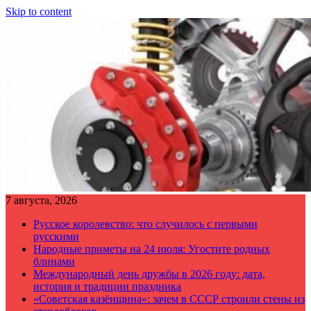
Skip to content
7 августа, 2026
Русское королевство: что случилось с первыми
русскими
Народные приметы на 24 июля: Угостите родных
блинами
Международный день дружбы в 2026 году: дата,
история и традиции праздника
«Советская казёнщина»: зачем в СССР строили стены из