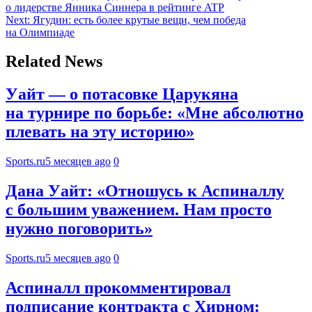
о лидерстве Янника Синнера в рейтинге ATP
Next:
Ягудин: есть более крутые вещи, чем победа
на Олимпиаде
Related News
Уайт — о потасовке Царукяна
на турнире по борьбе: «Мне абсолютно
плевать на эту историю»
Sports.ru
5 месяцев ago
0
Дана Уайт: «Отношусь к Аспиналлу
с большим уважением. Нам просто
нужно поговорить»
Sports.ru
5 месяцев ago
0
Аспиналл прокомментировал
подписание контракта с Хирном: