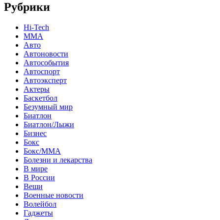
Рубрики
Hi-Tech
MMA
Авто
Автоновости
Автособытия
Автоспорт
Автоэксперт
Актеры
Баскетбол
Безумный мир
Биатлон
Биатлон/Лыжи
Бизнес
Бокс
Бокс/MMA
Болезни и лекарства
В мире
В России
Вещи
Военные новости
Волейбол
Гаджеты