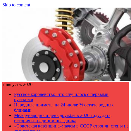
Skip to content
7 августа, 2026
Русское королевство: что случилось с первыми
русскими
Народные приметы на 24 июля: Угостите родных
блинами
Международный день дружбы в 2026 году: дата,
история и традиции праздника
«Советская казёнщина»: зачем в СССР строили стены из