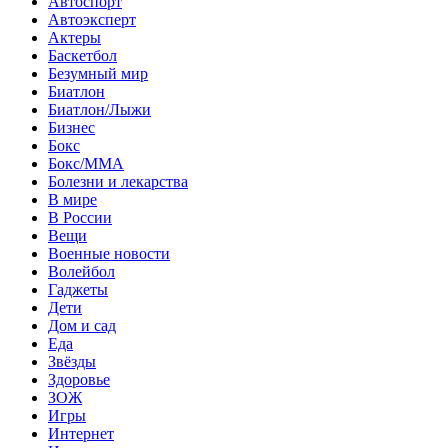
Автоспорт
Автоэксперт
Актеры
Баскетбол
Безумный мир
Биатлон
Биатлон/Лыжи
Бизнес
Бокс
Бокс/MMA
Болезни и лекарства
В мире
В России
Вещи
Военные новости
Волейбол
Гаджеты
Дети
Дом и сад
Еда
Звёзды
Здоровье
ЗОЖ
Игры
Интернет