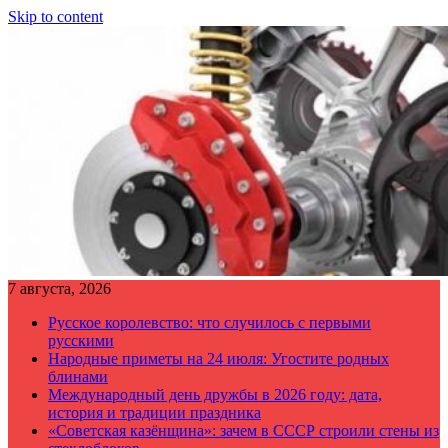
Skip to content
7 августа, 2026
Русское королевство: что случилось с первыми
русскими
Народные приметы на 24 июля: Угостите родных
блинами
Международный день дружбы в 2026 году: дата,
история и традиции праздника
«Советская казёнщина»: зачем в СССР строили стены из