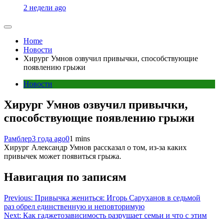
2 недели ago
Home
Новости
Хирург Умнов озвучил привычки, способствующие
появлению грыжи
Новости
Хирург Умнов озвучил привычки,
способствующие появлению грыжи
Рамблер
3 года ago
0
1 mins
Хирург Александр Умнов рассказал о том, из-за каких
привычек может появиться грыжа.
Навигация по записям
Previous:
Привычка жениться: Игорь Саруханов в седьмой
раз обрел единственную и неповторимую
Next:
Как гаджетозависимость разрушает семьи и что с этим