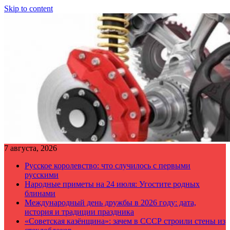
Skip to content
7 августа, 2026
Русское королевство: что случилось с первыми
русскими
Народные приметы на 24 июля: Угостите родных
блинами
Международный день дружбы в 2026 году: дата,
история и традиции праздника
«Советская казёнщина»: зачем в СССР строили стены из