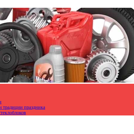
и
 и традиции праздника
стеклоблоков