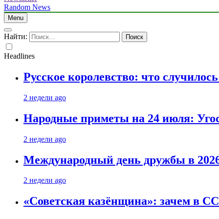
Random News
Menu
Найти:
Headlines
Русское королевство: что случилос
2 недели ago
Народные приметы на 24 июля: Уго
2 недели ago
Международный день дружбы в 2026 
2 недели ago
«Советская казёнщина»: зачем в СС