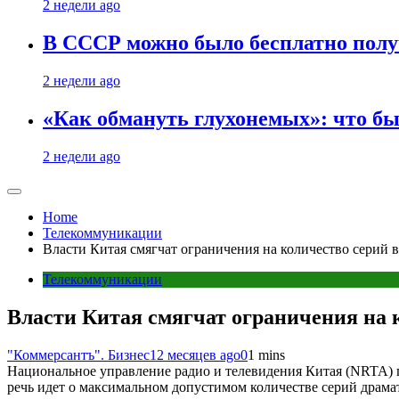
2 недели ago
В СССР можно было бесплатно полу
2 недели ago
«Как обмануть глухонемых»: что бы
2 недели ago
Home
Телекоммуникации
Власти Китая смягчат ограничения на количество серий в
Телекоммуникации
Власти Китая смягчат ограничения на 
"Коммерсантъ". Бизнес
12 месяцев ago
0
1 mins
Национальное управление радио и телевидения Китая (NRTA) го
речь идет о максимальном допустимом количестве серий драмат