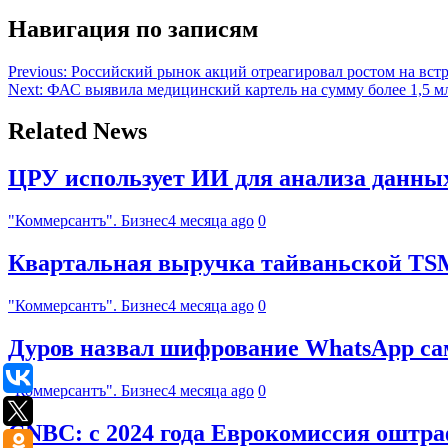
Навигация по записям
Previous:
Российский рынок акций отреагировал ростом на встр
Next:
ФАС выявила медицинский картель на сумму более 1,5 м
Related News
ЦРУ использует ИИ для анализа данны
"Коммерсантъ". Бизнес
4 месяца ago
0
Квартальная выручка тайваньской TS
"Коммерсантъ". Бизнес
4 месяца ago
0
Дуров назвал шифрование WhatsApp с
"Коммерсантъ". Бизнес
4 месяца ago
0
CNBC: с 2024 года Еврокомиссия оштра