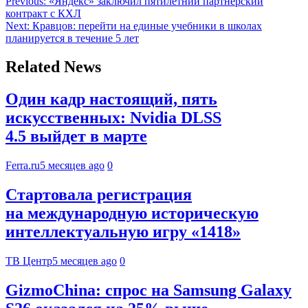
Previous:
«Яндекс» заключил пятилетний партнёрский
контракт с КХЛ
Next:
Кравцов: перейти на единые учебники в школах
планируется в течение 5 лет
Related News
Один кадр настоящий, пять
искусственных: Nvidia DLSS
4.5 выйдет в марте
Ferra.ru
5 месяцев ago
0
Стартовала регистрация
на международную историческую
интеллектуальную игру «1418»
ТВ Центр
5 месяцев ago
0
GizmoChina: спрос на Samsung Galaxy