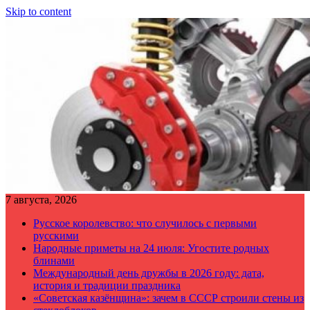
Skip to content
7 августа, 2026
Русское королевство: что случилось с первыми
русскими
Народные приметы на 24 июля: Угостите родных
блинами
Международный день дружбы в 2026 году: дата,
история и традиции праздника
«Советская казёнщина»: зачем в СССР строили стены из