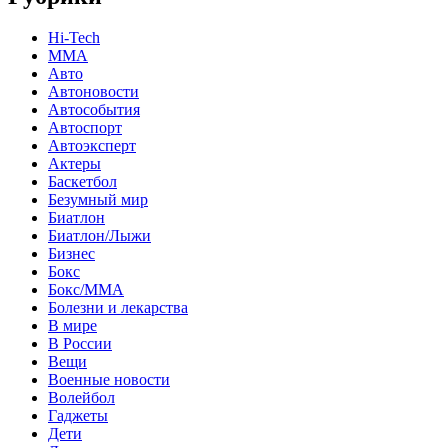
Hi-Tech
MMA
Авто
Автоновости
Автособытия
Автоспорт
Автоэксперт
Актеры
Баскетбол
Безумный мир
Биатлон
Биатлон/Лыжи
Бизнес
Бокс
Бокс/MMA
Болезни и лекарства
В мире
В России
Вещи
Военные новости
Волейбол
Гаджеты
Дети