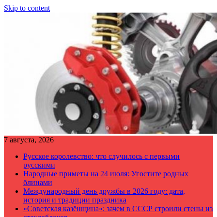
Skip to content
7 августа, 2026
Русское королевство: что случилось с первыми
русскими
Народные приметы на 24 июля: Угостите родных
блинами
Международный день дружбы в 2026 году: дата,
история и традиции праздника
«Советская казёнщина»: зачем в СССР строили стены из