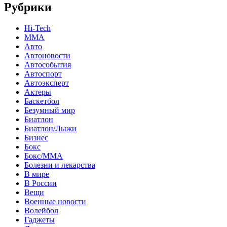
Рубрики
Hi-Tech
MMA
Авто
Автоновости
Автособытия
Автоспорт
Автоэксперт
Актеры
Баскетбол
Безумный мир
Биатлон
Биатлон/Лыжи
Бизнес
Бокс
Бокс/MMA
Болезни и лекарства
В мире
В России
Вещи
Военные новости
Волейбол
Гаджеты