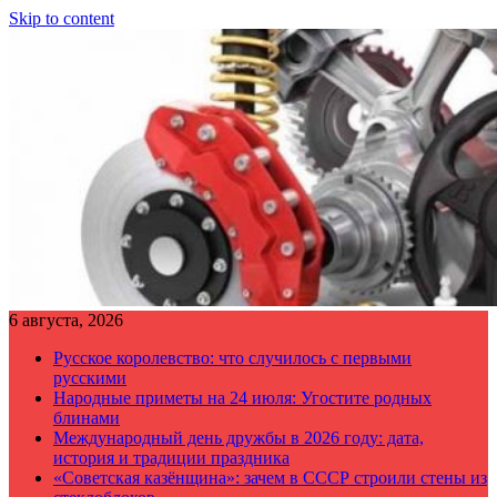
Skip to content
6 августа, 2026
Русское королевство: что случилось с первыми
русскими
Народные приметы на 24 июля: Угостите родных
блинами
Международный день дружбы в 2026 году: дата,
история и традиции праздника
«Советская казёнщина»: зачем в СССР строили стены из