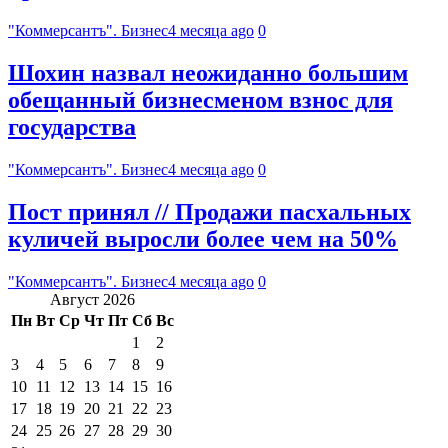
"Коммерсантъ". Бизнес
4 месяца ago
0
Шохин назвал неожиданно большим
обещанный бизнесменом взнос для
государства
"Коммерсантъ". Бизнес
4 месяца ago
0
Пост принял // Продажи пасхальных
куличей выросли более чем на 50%
"Коммерсантъ". Бизнес
4 месяца ago
0
Август 2026
Пн
Вт
Ср
Чт
Пт
Сб
Вс
1
2
3
4
5
6
7
8
9
10
11
12
13
14
15
16
17
18
19
20
21
22
23
24
25
26
27
28
29
30