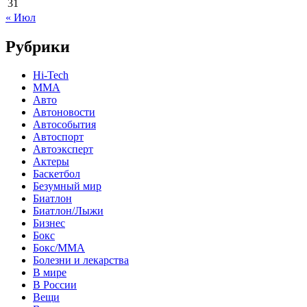
31
« Июл
Рубрики
Hi-Tech
MMA
Авто
Автоновости
Автособытия
Автоспорт
Автоэксперт
Актеры
Баскетбол
Безумный мир
Биатлон
Биатлон/Лыжи
Бизнес
Бокс
Бокс/MMA
Болезни и лекарства
В мире
В России
Вещи