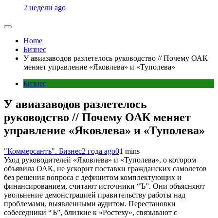
2 недели ago
Home
Бизнес
У авиазаводов разлетелось руководство // Почему ОАК
меняет управление «Яковлева» и «Туполева»
Бизнес
У авиазаводов разлетелось
руководство // Почему ОАК меняет
управление «Яковлева» и «Туполева»
"Коммерсантъ". Бизнес
2 года ago
0
1 mins
Уход руководителей «Яковлева» и «Туполева», о котором
объявила ОАК, не ускорит поставки гражданских самолетов
без решения вопроса с дефицитом комплектующих и
финансированием, считают источники “Ъ”. Они объясняют
увольнение демонстрацией правительству работы над
проблемами, выявленными аудитом. Перестановки
собеседники “Ъ”, близкие к «Ростеху», связывают с