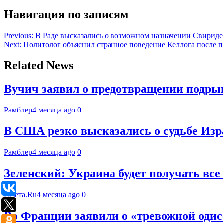
Навигация по записям
Previous:
В Раде высказались о возможном назначении Свириде
Next:
Политолог объяснил странное поведение Келлога после 
Related News
Вучич заявил о предотвращении подры
Рамблер
4 месяца ago
0
В США резко высказались о судьбе Изр
Рамблер
4 месяца ago
0
Зеленский: Украина будет получать все 
Газета.Ru
4 месяца ago
0
Во Франции заявили о «тревожной одис