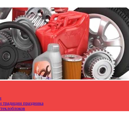
и
 и традиции праздника
стеклоблоков