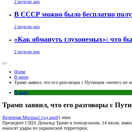
2 недели ago
В СССР можно было бесплатно полу
2 недели ago
«Как обмануть глухонемых»: что бы
2 недели ago
Home
В мире
Трамп заявил, что его разговоры с Путиным «ничего не з
В мире
Трамп заявил, что его разговоры с Пут
Вечерняя Москва
1 год ago
0
1 mins
Президент США Дональд Трамп в понедельник, 14 июля, заявил
наносят удары по украинской территории.