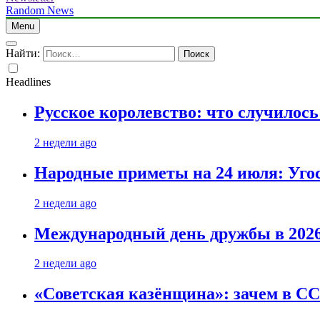
Random News
Menu
Найти:
Headlines
Русское королевство: что случилос
2 недели ago
Народные приметы на 24 июля: Уго
2 недели ago
Международный день дружбы в 2026 
2 недели ago
«Советская казёнщина»: зачем в СС