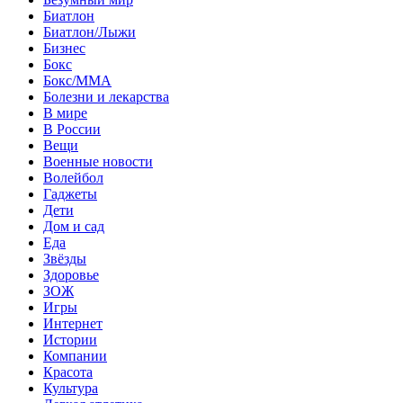
Биатлон
Биатлон/Лыжи
Бизнес
Бокс
Бокс/MMA
Болезни и лекарства
В мире
В России
Вещи
Военные новости
Волейбол
Гаджеты
Дети
Дом и сад
Еда
Звёзды
Здоровье
ЗОЖ
Игры
Интернет
Истории
Компании
Красота
Культура