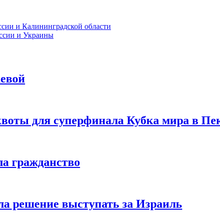
ссии и Калининградской области
оссии и Украины
евой
квоты для суперфинала Кубка мира в Пе
ла гражданство
ла решение выступать за Израиль