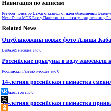
Навигация по записям
Previous:
Сенатор Цеков отказался от идеи объединения Белору
Next:
Глава МОК Бах: у Палестины иная ситуация, нежели у Р
Related News
Опубликованы новые фото Алины Каба
Lenta.ru
5 месяцев ago
0
Российские прыгуны в воду завоевали 
Российская Газета
5 месяцев ago
0
14-летняя российская гимнастка смени
Lenta.ru
1 год ago
0
14-летняя российская гимнастка приня