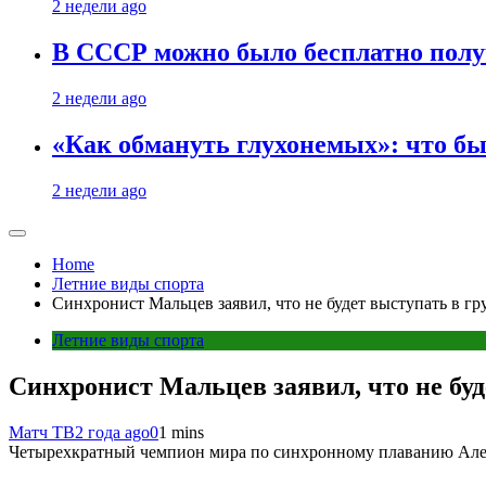
2 недели ago
В СССР можно было бесплатно полу
2 недели ago
«Как обмануть глухонемых»: что бы
2 недели ago
Home
Летние виды спорта
Синхронист Мальцев заявил, что не будет выступать в 
Летние виды спорта
Синхронист Мальцев заявил, что не бу
Матч ТВ
2 года ago
0
1 mins
Четырехкратный чемпион мира по синхронному плаванию Алекса