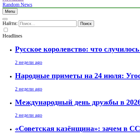
Random News
Menu
Найти:
Headlines
Русское королевство: что случилос
2 недели ago
Народные приметы на 24 июля: Уго
2 недели ago
Международный день дружбы в 2026 
2 недели ago
«Советская казёнщина»: зачем в СС