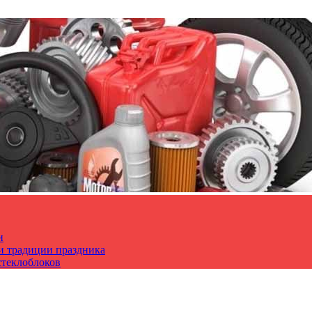
и
 и традиции праздника
стеклоблоков