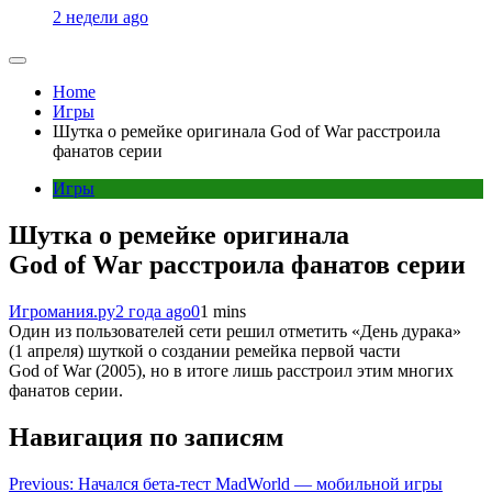
2 недели ago
Home
Игры
Шутка о ремейке оригинала God of War расстроила
фанатов серии
Игры
Шутка о ремейке оригинала
God of War расстроила фанатов серии
Игромания.ру
2 года ago
0
1 mins
Один из пользователей сети решил отметить «День дурака»
(1 апреля) шуткой о создании ремейка первой части
God of War (2005), но в итоге лишь расстроил этим многих
фанатов серии.
Навигация по записям
Previous:
Начался бета-тест MadWorld — мобильной игры