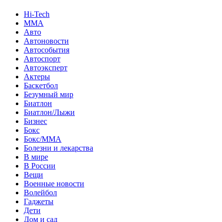
Hi-Tech
MMA
Авто
Автоновости
Автособытия
Автоспорт
Автоэксперт
Актеры
Баскетбол
Безумный мир
Биатлон
Биатлон/Лыжи
Бизнес
Бокс
Бокс/MMA
Болезни и лекарства
В мире
В России
Вещи
Военные новости
Волейбол
Гаджеты
Дети
Дом и сад