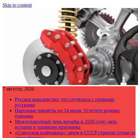
Skip to content
7 августа, 2026
Русское королевство: что случилось с первыми
русскими
Народные приметы на 24 июля: Угостите родных
блинами
Международный день дружбы в 2026 году: дата,
история и традиции праздника
«Советская казёнщина»: зачем в СССР строили стены из