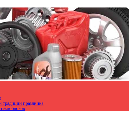
и
 и традиции праздника
стеклоблоков