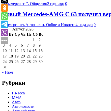
"Коммерсантъ". Общество
2 года ago
0
Новый Mercedes-AMG C 63 получил вер
Коммерсантъ Автопилот. Online и Новости
4 года ago
0
Август 2026
Пн
Вт
Ср
Чт
Пт
Сб
Вс
1
2
3
4
5
6
7
8
9
10
11
12
13
14
15
16
17
18
19
20
21
22
23
24
25
26
27
28
29
30
31
« Июл
Рубрики
Hi-Tech
MMA
Авто
Автоновости
Автособытия