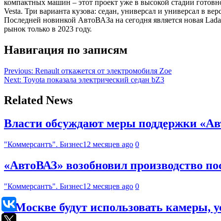
компактных машин – этот проект уже в высокой стадии готовн
Vesta. Три варианта кузова: седан, универсал и универсал в в
Последней новинкой АвтоВАЗа на сегодня является новая Lada 
рынок только в 2023 году.
Навигация по записям
Previous:
Renault откажется от электромобиля Zoe
Next:
Toyota показала электрический седан bZ3
Related News
Власти обсуждают меры поддержки «Авт
"Коммерсантъ". Бизнес
12 месяцев ago
0
«АвтоВАЗ» возобновил производство по
"Коммерсантъ". Бизнес
12 месяцев ago
0
В Москве будут использовать камеры, 