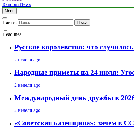
Random News
Menu
Найти:
Headlines
Русское королевство: что случилос
2 недели ago
Народные приметы на 24 июля: Уго
2 недели ago
Международный день дружбы в 2026 
2 недели ago
«Советская казёнщина»: зачем в СС