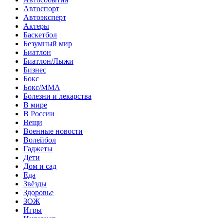
Автоспорт
Автоэксперт
Актеры
Баскетбол
Безумный мир
Биатлон
Биатлон/Лыжи
Бизнес
Бокс
Бокс/MMA
Болезни и лекарства
В мире
В России
Вещи
Военные новости
Волейбол
Гаджеты
Дети
Дом и сад
Еда
Звёзды
Здоровье
ЗОЖ
Игры