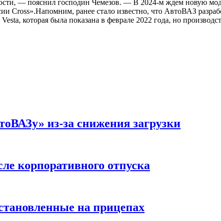
ости, — пояснил господин Чемезов. — В 2024-м ждем новую моде
ерсии Cross».Напомним, ранее стало известно, что АвтоВАЗ разра
Vesta, которая была показана в феврале 2022 года, но производс
оВАЗу» из-за снижения загрузки
сле корпоративного отпуска
установленные на прицепах