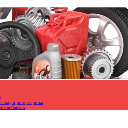
и
 и традиции праздника
стеклоблоков