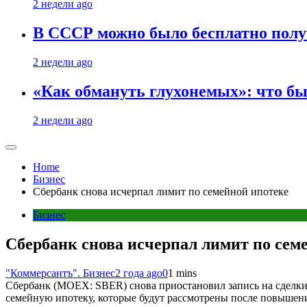
2 недели ago
В СССР можно было бесплатно полу
2 недели ago
«Как обмануть глухонемых»: что бы
2 недели ago
Home
Бизнес
Сбербанк снова исчерпал лимит по семейной ипотеке
Бизнес
Сбербанк снова исчерпал лимит по сем
"Коммерсантъ". Бизнес
2 года ago
0
1 mins
Сбербанк (MOEX: SBER) снова приостановил запись на сделки 
семейную ипотеку, которые будут рассмотрены после повышен