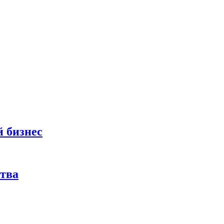
й бизнес
тва