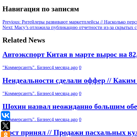
Навигация по записям
Previous:
Ритейлеры развивают маркетплейсы // Насколько пер
Next:
Macy’s отложила публикацию отчетности из-за скрытых 
Related News
Автоэкспорт Китая в марте вырос на 8
"Коммерсантъ". Бизнес
4 месяца ago
0
Неидеальности сделали оффер // Каким
"Коммерсантъ". Бизнес
4 месяца ago
0
Шохин назвал неожиданно большим обе
"Коммерсантъ". Бизнес
4 месяца ago
0
Пост принял // Продажи пасхальных ку