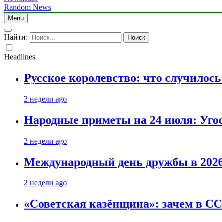
Random News
Menu
Найти:
Headlines
Русское королевство: что случилос
2 недели ago
Народные приметы на 24 июля: Уго
2 недели ago
Международный день дружбы в 2026 
2 недели ago
«Советская казёнщина»: зачем в СС