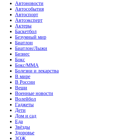
Автоновости
Автособытия
Автоспорт
Автоэксперт
Актеры
Баскетбол
Безумный мир
Биатлон
Биатлон/Лыжи
Бизнес
Бокс
Бокс/MMA
Болезни и лекарства
В мире
В России
Вещи
Военные новости
Волейбол
Гаджеты
Дети
Дом и сад
Еда
Звёзды
Здоровье
ЗОЖ