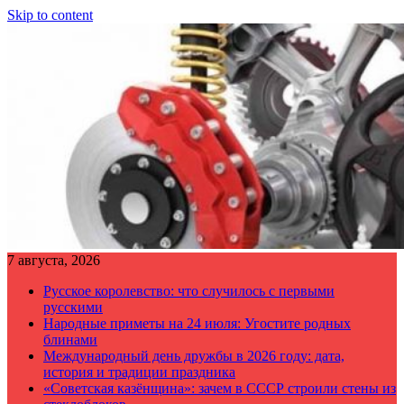
Skip to content
7 августа, 2026
Русское королевство: что случилось с первыми
русскими
Народные приметы на 24 июля: Угостите родных
блинами
Международный день дружбы в 2026 году: дата,
история и традиции праздника
«Советская казёнщина»: зачем в СССР строили стены из