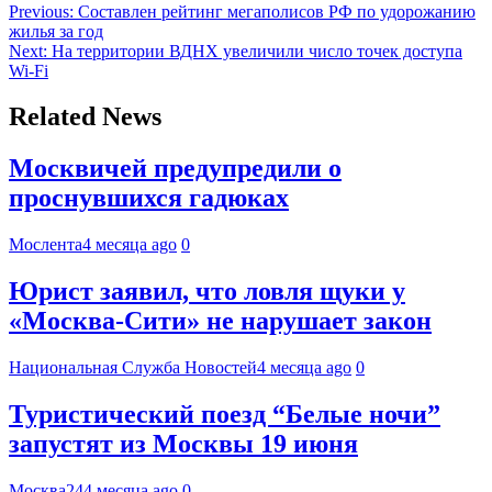
Previous:
Составлен рейтинг мегаполисов РФ по удорожанию
жилья за год
Next:
На территории ВДНХ увеличили число точек доступа
Wi-Fi
Related News
Москвичей предупредили о
проснувшихся гадюках
Мослента
4 месяца ago
0
Юрист заявил, что ловля щуки у
«Москва-Сити» не нарушает закон
Национальная Служба Новостей
4 месяца ago
0
Туристический поезд “Белые ночи”
запустят из Москвы 19 июня
Москва24
4 месяца ago
0