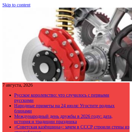
Skip to content
7 августа, 2026
Русское королевство: что случилось с первыми
русскими
Народные приметы на 24 июля: Угостите родных
блинами
Международный день дружбы в 2026 году: дата,
история и традиции праздника
«Советская казёнщина»: зачем в СССР строили стены из