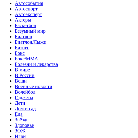
Автособытия
Автоспорт
Автоэксперт
Актеры
Баскетбол
Безумный мир
Биатлон
Биатлон/Лыжи
Бизнес
Бокс
Бокс/MMA
Болезни и лекарства
В мире
В России
Вещи
Военные новости
Волейбол
Гаджеты
Дети
Дом и сад
Еда
Звёзды
Здоровье
ЗОЖ
Игры