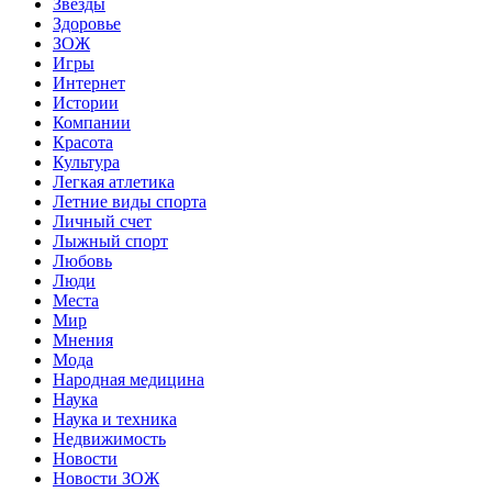
Звёзды
Здоровье
ЗОЖ
Игры
Интернет
Истории
Компании
Красота
Культура
Легкая атлетика
Летние виды спорта
Личный счет
Лыжный спорт
Любовь
Люди
Места
Мир
Мнения
Мода
Народная медицина
Наука
Наука и техника
Недвижимость
Новости
Новости ЗОЖ