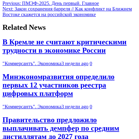
Previous:
ПМЭФ-2025. День первый. Главное
Next:
Закон сохранения барреля // Как конфликт на Ближнем
Востоке скажется на российской экономике
Related News
В Кремле не считают критическими
трудности в экономике России
"Коммерсантъ". Экономика
3 недели ago
0
Минэкономразвития определило
первых 12 участников реестра
цифровых платформ
"Коммерсантъ". Экономика
3 недели ago
0
Правительство предложило
выплачивать демпфер по средним
дистиллятам до 2027 года