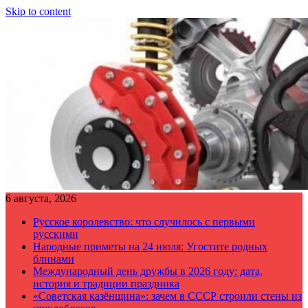
Skip to content
6 августа, 2026
Русское королевство: что случилось с первыми
русскими
Народные приметы на 24 июля: Угостите родных
блинами
Международный день дружбы в 2026 году: дата,
история и традиции праздника
«Советская казёнщина»: зачем в СССР строили стены из