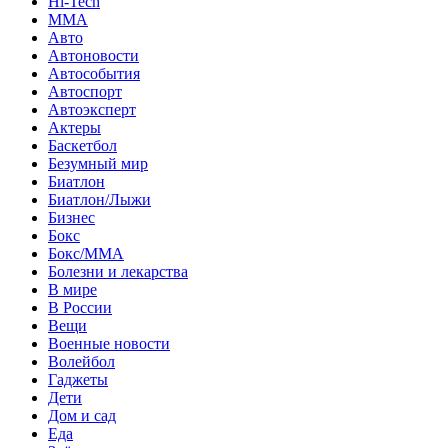
Hi-Tech
MMA
Авто
Автоновости
Автособытия
Автоспорт
Автоэксперт
Актеры
Баскетбол
Безумный мир
Биатлон
Биатлон/Лыжи
Бизнес
Бокс
Бокс/MMA
Болезни и лекарства
В мире
В России
Вещи
Военные новости
Волейбол
Гаджеты
Дети
Дом и сад
Еда