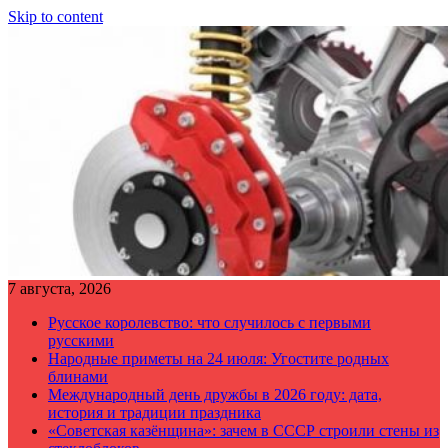
Skip to content
7 августа, 2026
Русское королевство: что случилось с первыми
русскими
Народные приметы на 24 июля: Угостите родных
блинами
Международный день дружбы в 2026 году: дата,
история и традиции праздника
«Советская казёнщина»: зачем в СССР строили стены из