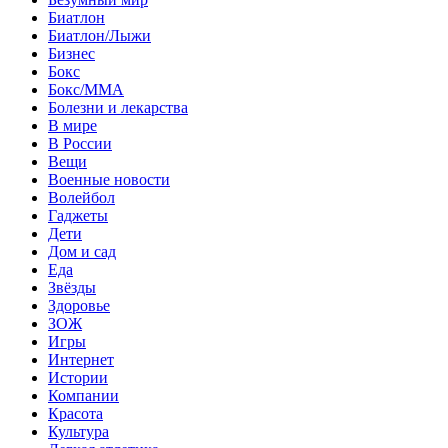
Биатлон
Биатлон/Лыжи
Бизнес
Бокс
Бокс/MMA
Болезни и лекарства
В мире
В России
Вещи
Военные новости
Волейбол
Гаджеты
Дети
Дом и сад
Еда
Звёзды
Здоровье
ЗОЖ
Игры
Интернет
Истории
Компании
Красота
Культура