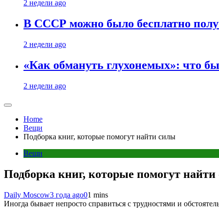
2 недели ago
В СССР можно было бесплатно полу
2 недели ago
«Как обмануть глухонемых»: что бы
2 недели ago
Home
Вещи
Подборка книг, которые помогут найти силы
Вещи
Подборка книг, которые помогут найти
Daily Moscow
3 года ago
0
1 mins
Иногда бывает непросто справиться с трудностями и обстоятел