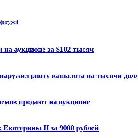
 фигурой
на аукционе за $102 тысяч
бнаружил рвоту кашалота на тысячи дол
емов продают на аукционе
Екатерины II за 9000 рублей