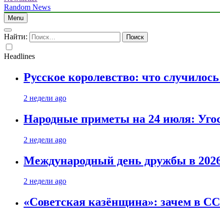
Random News
Menu
Найти:
Headlines
Русское королевство: что случилос
2 недели ago
Народные приметы на 24 июля: Уго
2 недели ago
Международный день дружбы в 2026 
2 недели ago
«Советская казёнщина»: зачем в СС