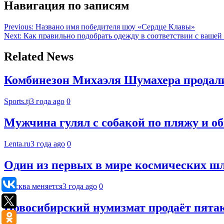
Навигация по записям
Previous:
Названо имя победителя шоу «Сердце Клавы»
Next:
Как правильно подобрать одежду в соответствии с вашей
Related News
Комбинезон Михаэля Шумахера продали 
Sports.tj
3 года ago
0
Мужчина гулял с собакой по пляжу и о
Lenta.ru
3 года ago
0
Один из первых в мире космических шл
Москва меняется
3 года ago
0
Новосибирский нумизмат продаёт пятак 