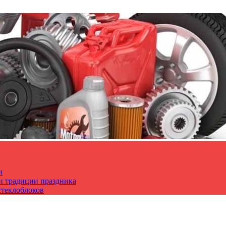
и
 и традиции праздника
стеклоблоков