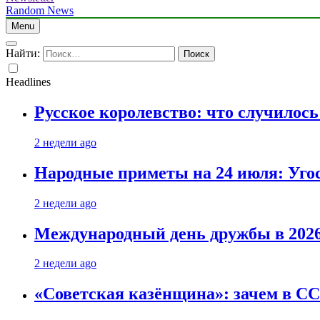
Random News
Menu
Найти:
Headlines
Русское королевство: что случилос
2 недели ago
Народные приметы на 24 июля: Уго
2 недели ago
Международный день дружбы в 2026 
2 недели ago
«Советская казёнщина»: зачем в СС