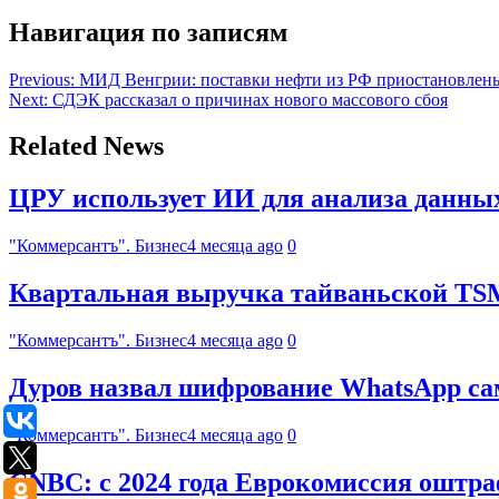
Навигация по записям
Previous:
МИД Венгрии: поставки нефти из РФ приостановлены
Next:
СДЭК рассказал о причинах нового массового сбоя
Related News
ЦРУ использует ИИ для анализа данны
"Коммерсантъ". Бизнес
4 месяца ago
0
Квартальная выручка тайваньской TS
"Коммерсантъ". Бизнес
4 месяца ago
0
Дуров назвал шифрование WhatsApp с
"Коммерсантъ". Бизнес
4 месяца ago
0
CNBC: с 2024 года Еврокомиссия оштра