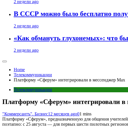
2 недели ago
В СССР можно было бесплатно полу
2 недели ago
«Как обмануть глухонемых»: что бы
2 недели ago
Home
Телекоммуникации
Платформу «Сферум» интегрировали в мессенджер Мax
Телекоммуникации
Платформу «Сферум» интегрировали в
"Коммерсантъ". Бизнес
12 месяцев ago
0
1 mins
Платформу «Сферум», предназначенную для общения учителей,
поэтапно: с 25 августа — для первых шести пилотных регионо