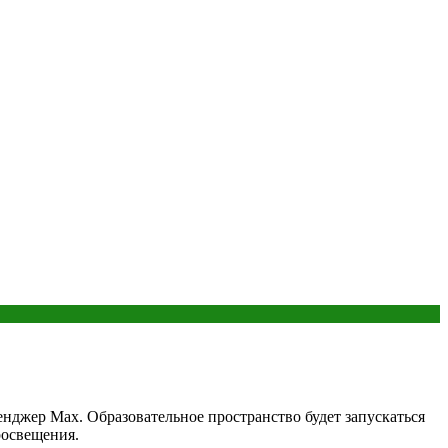
джер Мax. Образовательное пространство будет запускаться
росвещения.