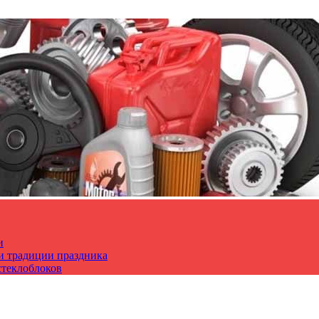
и
 и традиции праздника
стеклоблоков