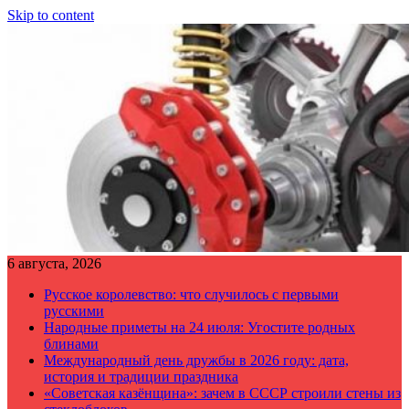
Skip to content
6 августа, 2026
Русское королевство: что случилось с первыми
русскими
Народные приметы на 24 июля: Угостите родных
блинами
Международный день дружбы в 2026 году: дата,
история и традиции праздника
«Советская казёнщина»: зачем в СССР строили стены из