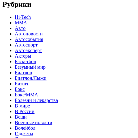
Рубрики
Hi-Tech
MMA
Авто
Автоновости
Автособытия
Автоспорт
Автоэксперт
Актеры
Баскетбол
Безумный мир
Биатлон
Биатлон/Лыжи
Бизнес
Бокс
Бокс/MMA
Болезни и лекарства
В мире
В России
Вещи
Военные новости
Волейбол
Гаджеты