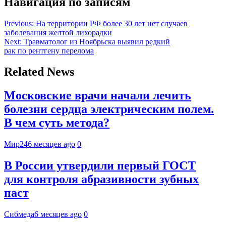
Навигация по записям
Previous:
На территории РФ более 30 лет нет случаев
заболевания желтой лихорадки
Next:
Травматолог из Ноябрьска выявил редкий
рак по рентгену перелома
Related News
Московские врачи начали лечить
болезни сердца электрическим полем.
В чем суть метода?
Мир24
6 месяцев ago
0
В России утвердили первый ГОСТ
для контроля абразивности зубных
паст
Сибмеда
6 месяцев ago
0