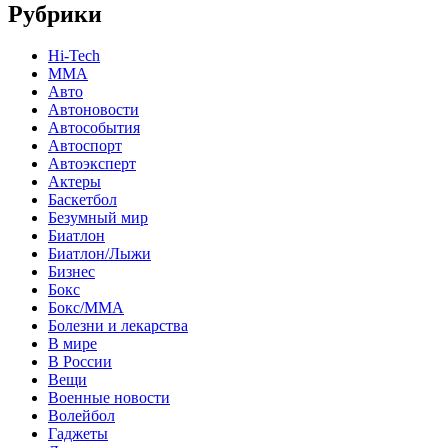
Рубрики
Hi-Tech
MMA
Авто
Автоновости
Автособытия
Автоспорт
Автоэксперт
Актеры
Баскетбол
Безумный мир
Биатлон
Биатлон/Лыжи
Бизнес
Бокс
Бокс/MMA
Болезни и лекарства
В мире
В России
Вещи
Военные новости
Волейбол
Гаджеты