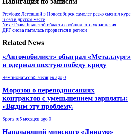
Навигация по записям
Previous:
Летевший в Новосибирск самолет резко сменил курс
и сел в другом месте
Next:
Глава Брянской области сообщил, что украинская
ДРГ снова пыталась прорваться в регион
Related News
«Автомобилист» обыграл «Металлург»
и одержал шестую победу кряду
Чемпионат.com
5 месяцев ago
0
Морозов о переподписаниях
контрактов с уменьшением зарплаты:
«Видим эту проблему.
Sports.ru
5 месяцев ago
0
Нападающий минского «Динамо»