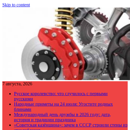
Skip to content
7 августа, 2026
Русское королевство: что случилось с первыми
русскими
Народные приметы на 24 июля: Угостите родных
блинами
Международный день дружбы в 2026 году: дата,
история и традиции праздника
«Советская казёнщина»: зачем в СССР строили стены из