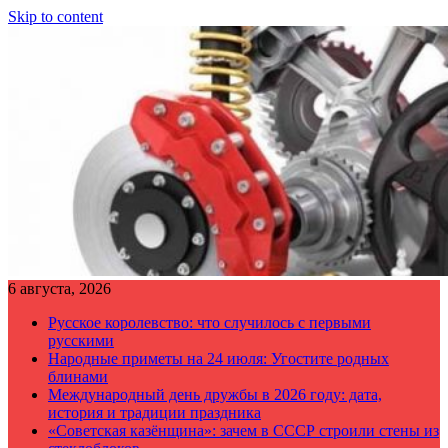
Skip to content
6 августа, 2026
Русское королевство: что случилось с первыми
русскими
Народные приметы на 24 июля: Угостите родных
блинами
Международный день дружбы в 2026 году: дата,
история и традиции праздника
«Советская казёнщина»: зачем в СССР строили стены из