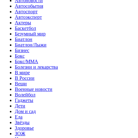
Автоновости
Автособытия
Автоспорт
Автоэксперт
Актеры
Баскетбол
Безумный мир
Биатлон
Биатлон/Лыжи
Бизнес
Бокс
Бокс/MMA
Болезни и лекарства
В мире
В России
Вещи
Военные новости
Волейбол
Гаджеты
Дети
Дом и сад
Еда
Звёзды
Здоровье
ЗОЖ