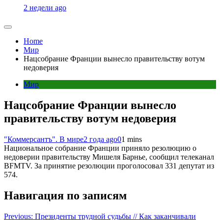
2 недели ago
Home
Мир
Нацсобрание Франции вынесло правительству вотум
недоверия
Мир
Нацсобрание Франции вынесло
правительству вотум недоверия
"Коммерсантъ". В мире
2 года ago
0
1 mins
Национальное собрание Франции приняло резолюцию о
недоверии правительству Мишеля Барнье, сообщил телеканал
BFMTV. За принятие резолюции проголосовал 331 депутат из
574.
Навигация по записям
Previous:
Президенты трудной судьбы // Как заканчивали