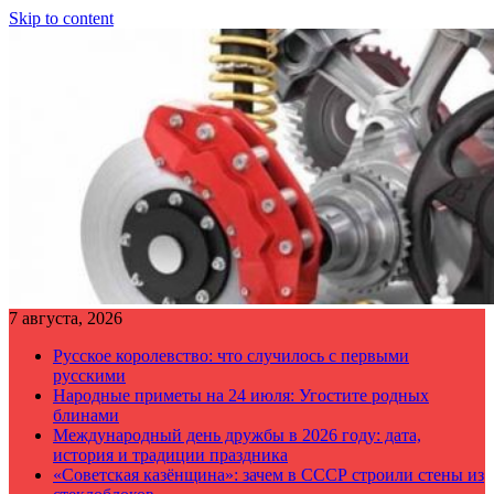
Skip to content
7 августа, 2026
Русское королевство: что случилось с первыми
русскими
Народные приметы на 24 июля: Угостите родных
блинами
Международный день дружбы в 2026 году: дата,
история и традиции праздника
«Советская казёнщина»: зачем в СССР строили стены из