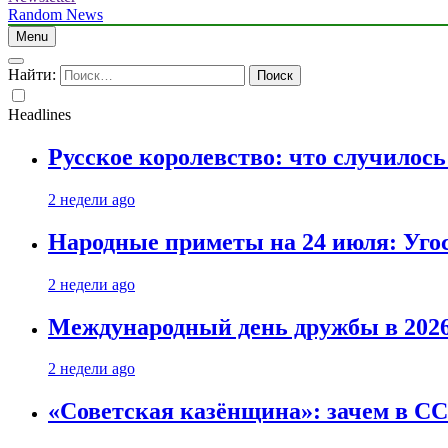
Random News
Menu
Найти:
Headlines
Русское королевство: что случилос
2 недели ago
Народные приметы на 24 июля: Уго
2 недели ago
Международный день дружбы в 2026 
2 недели ago
«Советская казёнщина»: зачем в СС