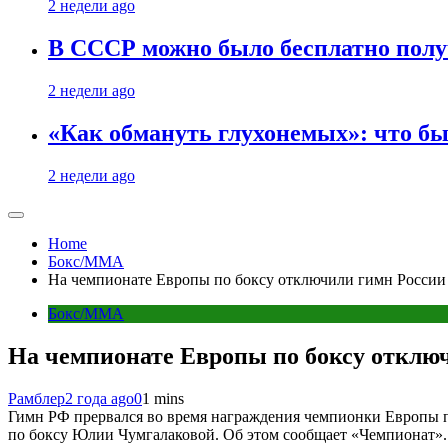
2 недели ago
В СССР можно было бесплатно полу
2 недели ago
«Как обмануть глухонемых»: что бы
2 недели ago
Home
Бокс/MMA
На чемпионате Европы по боксу отключили гимн России
Бокс/MMA
На чемпионате Европы по боксу отклю
Рамблер
2 года ago
0
1 mins
Гимн РФ прервался во время награждения чемпионки Европы 
по боксу Юлии Чумгалаковой. Об этом сообщает «Чемпионат».