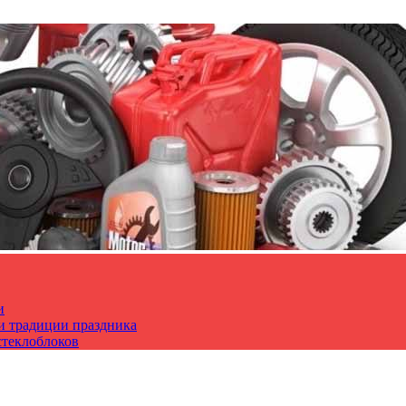
и
 и традиции праздника
стеклоблоков