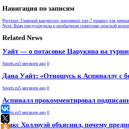
Навигация по записям
Previous:
Главный кардиолог напомнил топ-7 правил для дачни
Next:
Врач предупредила о необычном симптоме опасной венер
Related News
Уайт — о потасовке Царукяна на турнир
Sports.ru
5 месяцев ago
0
Дана Уайт: «Отношусь к Аспиналлу с 
Sports.ru
5 месяцев ago
0
Аспиналл прокомментировал подписание
Sports.ru
5 месяцев ago
0
Макс Холлоуэй объяснил, почему предпо