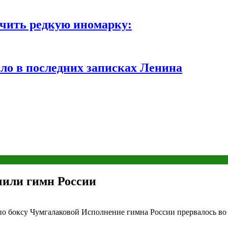
чить редкую иномарку:
ло в последних записках Ленина
чили гимн России
по боксу Чумгалаковой Исполнение гимна России прервалось в