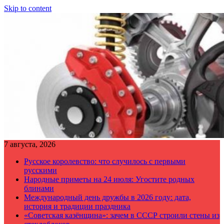
Skip to content
7 августа, 2026
Русское королевство: что случилось с первыми
русскими
Народные приметы на 24 июля: Угостите родных
блинами
Международный день дружбы в 2026 году: дата,
история и традиции праздника
«Советская казёнщина»: зачем в СССР строили стены из