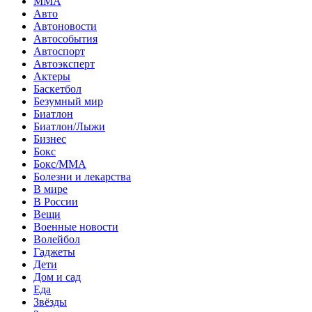
MMA
Авто
Автоновости
Автособытия
Автоспорт
Автоэксперт
Актеры
Баскетбол
Безумный мир
Биатлон
Биатлон/Лыжи
Бизнес
Бокс
Бокс/MMA
Болезни и лекарства
В мире
В России
Вещи
Военные новости
Волейбол
Гаджеты
Дети
Дом и сад
Еда
Звёзды