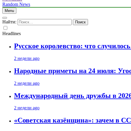
Random News
Menu
Найти:
Headlines
Русское королевство: что случилос
2 недели ago
Народные приметы на 24 июля: Уго
2 недели ago
Международный день дружбы в 2026 
2 недели ago
«Советская казёнщина»: зачем в СС