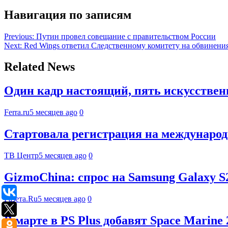
Навигация по записям
Previous:
Путин провел совещание с правительством России
Next:
Red Wings ответил Следственному комитету на обвинения
Related News
Один кадр настоящий, пять искусственн
Ferra.ru
5 месяцев ago
0
Стартовала регистрация на междунаро
ТВ Центр
5 месяцев ago
0
GizmoChina: спрос на Samsung Galaxy S
Газета.Ru
5 месяцев ago
0
В марте в PS Plus добавят Space Marine 