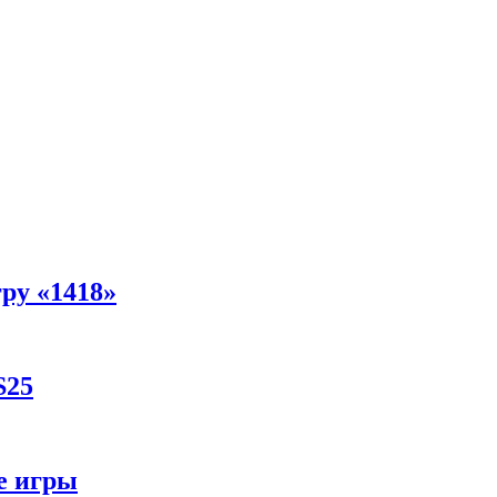
ру «1418»
S25
ре игры