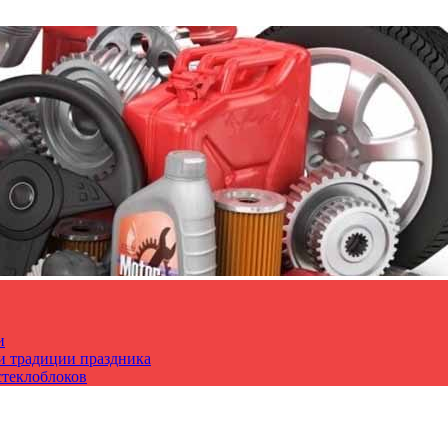
и
 и традиции праздника
стеклоблоков