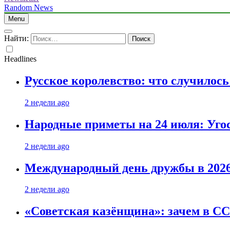
Random News
Menu
Найти:
Headlines
Русское королевство: что случилос
2 недели ago
Народные приметы на 24 июля: Уго
2 недели ago
Международный день дружбы в 2026 
2 недели ago
«Советская казёнщина»: зачем в СС