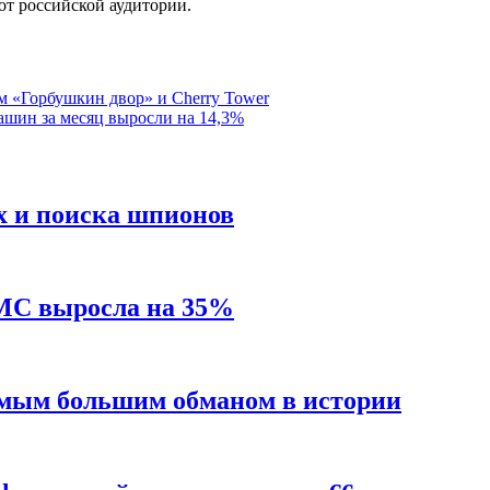
от российской аудитории.
 «Горбушкин двор» и Cherry Tower
шин за месяц выросли на 14,3%
х и поиска шпионов
MC выросла на 35%
амым большим обманом в истории