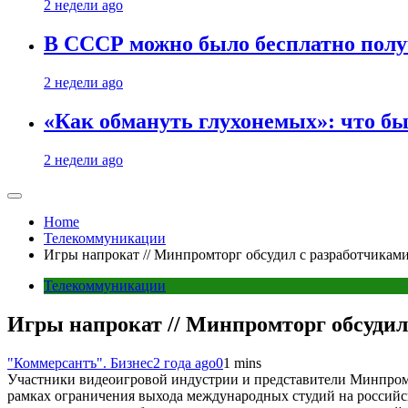
2 недели ago
В СССР можно было бесплатно полу
2 недели ago
«Как обмануть глухонемых»: что бы
2 недели ago
Home
Телекоммуникации
Игры напрокат // Минпромторг обсудил с разработчикам
Телекоммуникации
Игры напрокат // Минпромторг обсудил
"Коммерсантъ". Бизнес
2 года ago
0
1 mins
Участники видеоигровой индустрии и представители Минпромт
рамках ограничения выхода международных студий на российс