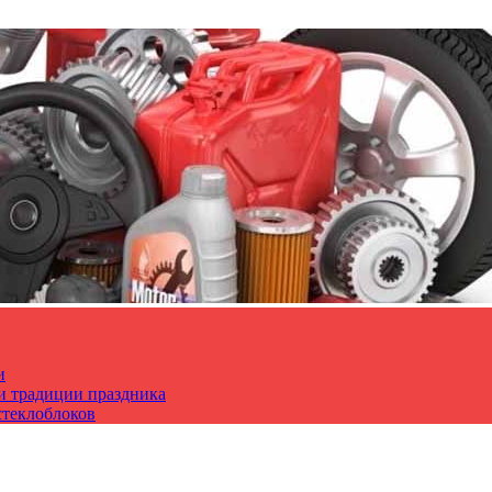
и
 и традиции праздника
стеклоблоков