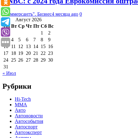
CNBC: с 2024 года Еврокомиссия оштра
"Коммерсантъ". Бизнес
4 месяца ago
0
Август 2026
Пн
Вт
Ср
Чт
Пт
Сб
Вс
1
2
3
4
5
6
7
8
9
10
11
12
13
14
15
16
17
18
19
20
21
22
23
24
25
26
27
28
29
30
31
« Июл
Рубрики
Hi-Tech
MMA
Авто
Автоновости
Автособытия
Автоспорт
Автоэксперт
Актеры