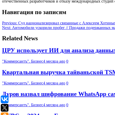
отечественных разработчиков и отказу международных студий 
Навигация по записям
Previous:
Суд национализировал связанные с Алексеем Хотиным
Next:
Автомобили ускорили пробег // Продажи подержанных ма
Related News
ЦРУ использует ИИ для анализа данны
"Коммерсантъ". Бизнес
4 месяца ago
0
Квартальная выручка тайваньской TS
"Коммерсантъ". Бизнес
4 месяца ago
0
Дуров назвал шифрование WhatsApp с
"Коммерсантъ". Бизнес
4 месяца ago
0