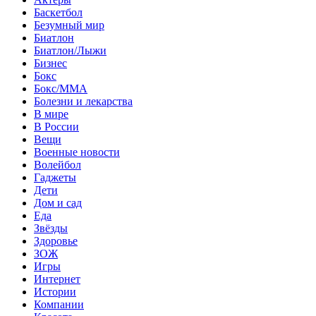
Баскетбол
Безумный мир
Биатлон
Биатлон/Лыжи
Бизнес
Бокс
Бокс/MMA
Болезни и лекарства
В мире
В России
Вещи
Военные новости
Волейбол
Гаджеты
Дети
Дом и сад
Еда
Звёзды
Здоровье
ЗОЖ
Игры
Интернет
Истории
Компании