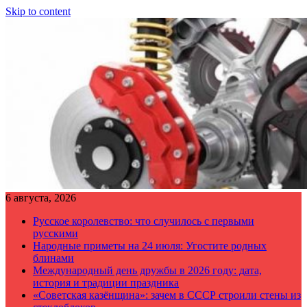
Skip to content
6 августа, 2026
Русское королевство: что случилось с первыми
русскими
Народные приметы на 24 июля: Угостите родных
блинами
Международный день дружбы в 2026 году: дата,
история и традиции праздника
«Советская казёнщина»: зачем в СССР строили стены из