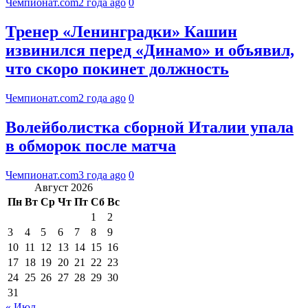
Чемпионат.com
2 года ago
0
Тренер «Ленинградки» Кашин
извинился перед «Динамо» и объявил,
что скоро покинет должность
Чемпионат.com
2 года ago
0
Волейболистка сборной Италии упала
в обморок после матча
Чемпионат.com
3 года ago
0
Август 2026
Пн
Вт
Ср
Чт
Пт
Сб
Вс
1
2
3
4
5
6
7
8
9
10
11
12
13
14
15
16
17
18
19
20
21
22
23
24
25
26
27
28
29
30
31
« Июл