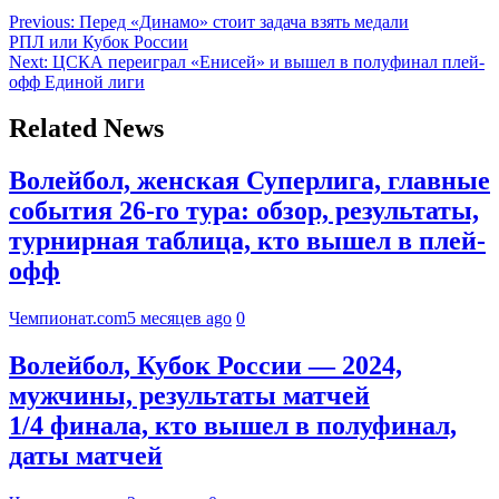
Previous:
Перед «Динамо» стоит задача взять медали
РПЛ или Кубок России
Next:
ЦСКА переиграл «Енисей» и вышел в полуфинал плей-
офф Единой лиги
Related News
Волейбол, женская Суперлига, главные
события 26-го тура: обзор, результаты,
турнирная таблица, кто вышел в плей-
офф
Чемпионат.com
5 месяцев ago
0
Волейбол, Кубок России — 2024,
мужчины, результаты матчей
1/4 финала, кто вышел в полуфинал,
даты матчей