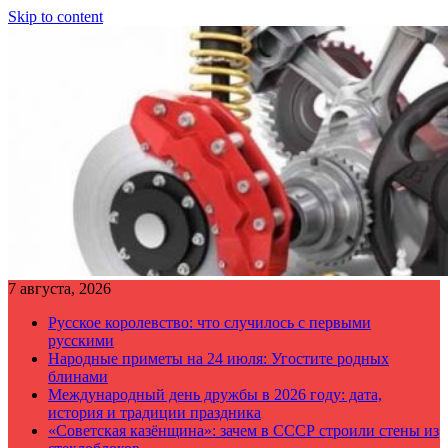
Skip to content
7 августа, 2026
Русское королевство: что случилось с первыми
русскими
Народные приметы на 24 июля: Угостите родных
блинами
Международный день дружбы в 2026 году: дата,
история и традиции праздника
«Советская казёнщина»: зачем в СССР строили стены из