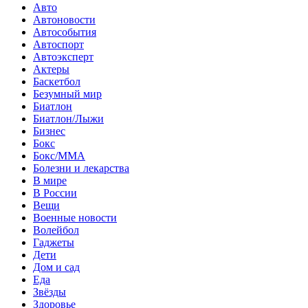
Авто
Автоновости
Автособытия
Автоспорт
Автоэксперт
Актеры
Баскетбол
Безумный мир
Биатлон
Биатлон/Лыжи
Бизнес
Бокс
Бокс/MMA
Болезни и лекарства
В мире
В России
Вещи
Военные новости
Волейбол
Гаджеты
Дети
Дом и сад
Еда
Звёзды
Здоровье