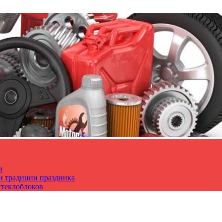
и
 и традиции праздника
стеклоблоков