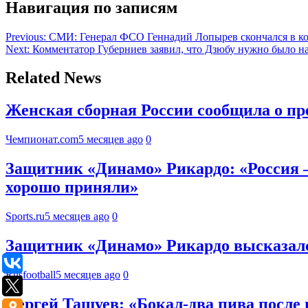
Навигация по записям
Previous:
СМИ: Генерал ФСО Геннадий Лопырев скончался в к
Next:
Комментатор Губерниев заявил, что Дзюбу нужно было на
Related News
Женская сборная России сообщила о п
Чемпионат.com
5 месяцев ago
0
Защитник «Динамо» Рикардо: «Россия —
хорошо приняли»
Sports.ru
5 месяцев ago
0
Защитник «Динамо» Рикардо высказалс
Rusfootball
5 месяцев ago
0
Сергей Ташуев: «Бокал-два пива после