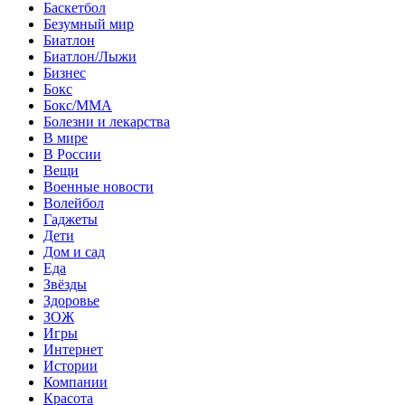
Баскетбол
Безумный мир
Биатлон
Биатлон/Лыжи
Бизнес
Бокс
Бокс/MMA
Болезни и лекарства
В мире
В России
Вещи
Военные новости
Волейбол
Гаджеты
Дети
Дом и сад
Еда
Звёзды
Здоровье
ЗОЖ
Игры
Интернет
Истории
Компании
Красота