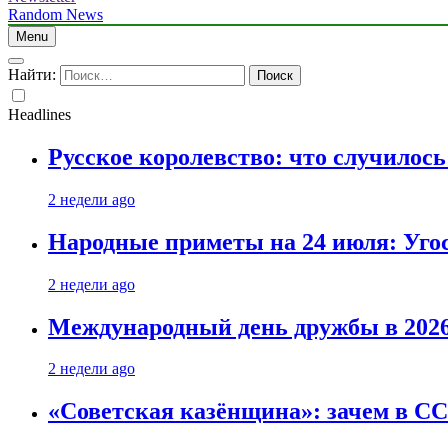
Random News
Menu
Найти:
Headlines
Русское королевство: что случилос
2 недели ago
Народные приметы на 24 июля: Уго
2 недели ago
Международный день дружбы в 2026 
2 недели ago
«Советская казёнщина»: зачем в СС