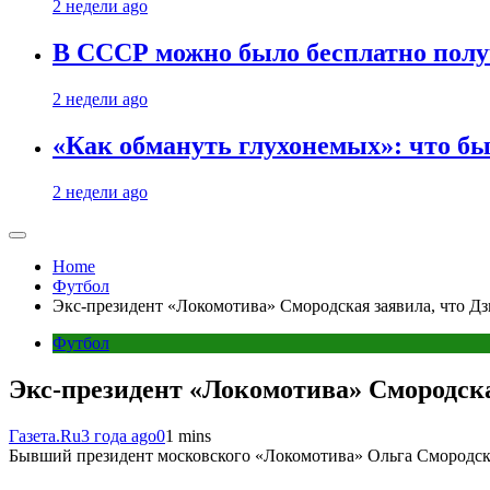
2 недели ago
В СССР можно было бесплатно полу
2 недели ago
«Как обмануть глухонемых»: что бы
2 недели ago
Home
Футбол
Экс-президент «Локомотива» Смородская заявила, что Дз
Футбол
Экс-президент «Локомотива» Смородска
Газета.Ru
3 года ago
0
1 mins
Бывший президент московского «Локомотива» Ольга Смородска