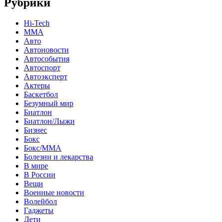
Рубрики
Hi-Tech
MMA
Авто
Автоновости
Автособытия
Автоспорт
Автоэксперт
Актеры
Баскетбол
Безумный мир
Биатлон
Биатлон/Лыжи
Бизнес
Бокс
Бокс/MMA
Болезни и лекарства
В мире
В России
Вещи
Военные новости
Волейбол
Гаджеты
Дети