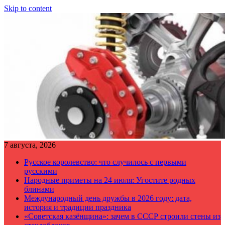
Skip to content
7 августа, 2026
Русское королевство: что случилось с первыми
русскими
Народные приметы на 24 июля: Угостите родных
блинами
Международный день дружбы в 2026 году: дата,
история и традиции праздника
«Советская казёнщина»: зачем в СССР строили стены из