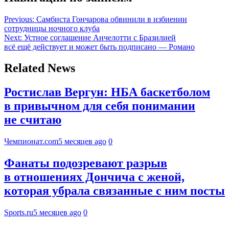
Previous:
Самбиста Гончарова обвинили в избиении
сотрудницы ночного клуба
Next:
Устное соглашение Анчелотти с Бразилией
всё ещё действует и может быть подписано — Романо
Related News
Ростислав Вергун: НБА баскетболом
в привычном для себя понимании
не считаю
Чемпионат.com
5 месяцев ago
0
Фанаты подозревают разрыв
в отношениях Дончича с женой,
которая убрала связанные с ним посты
Sports.ru
5 месяцев ago
0