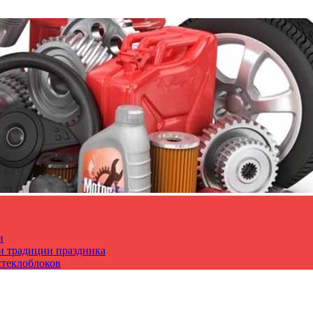
и
 и традиции праздника
стеклоблоков