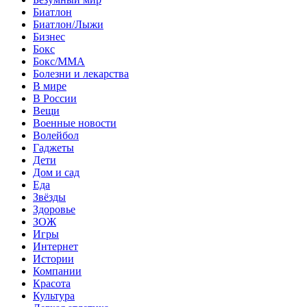
Биатлон
Биатлон/Лыжи
Бизнес
Бокс
Бокс/MMA
Болезни и лекарства
В мире
В России
Вещи
Военные новости
Волейбол
Гаджеты
Дети
Дом и сад
Еда
Звёзды
Здоровье
ЗОЖ
Игры
Интернет
Истории
Компании
Красота
Культура