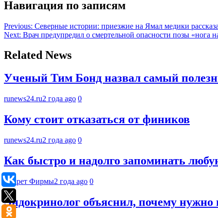
Навигация по записям
Previous:
Северные истории: приезжие на Ямал медики рассказа
Next:
Врач предупредил о смертельной опасности позы «нога н
Related News
Ученый Тим Бонд назвал самый полез
runews24.ru
2 года ago
0
Кому стоит отказаться от фиников
runews24.ru
2 года ago
0
Как быстро и надолго запоминать люб
Секрет Фирмы
2 года ago
0
Эндокринолог объяснил, почему нужно