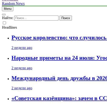
Random News
Menu
Найти:
Headlines
Русское королевство: что случилос
2 недели ago
Народные приметы на 24 июля: Уго
2 недели ago
Международный день дружбы в 2026 
2 недели ago
«Советская казёнщина»: зачем в СС