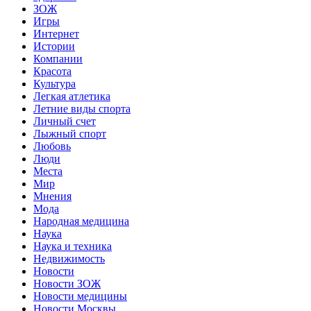
ЗОЖ
Игры
Интернет
Истории
Компании
Красота
Культура
Легкая атлетика
Летние виды спорта
Личный счет
Лыжный спорт
Любовь
Люди
Места
Мир
Мнения
Мода
Народная медицина
Наука
Наука и техника
Недвижимость
Новости
Новости ЗОЖ
Новости медицины
Новости Москвы