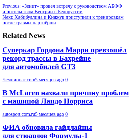
Previous:
«Зенит» провел встречу с руководством АБФФ
и посольством Венгрии в Белоруссии
Next:
Хабибуллина и Княжук приступили к тренировкам
после травмы партнёрши
Related News
Суперкар Гордона Марри превзошёл
рекорд трассы в Бахрейне
для автомобилей GT3
Чемпионат.com
5 месяцев ago
0
В McLaren назвали причину проблем
с машиной Ландо Норриса
autosport.com.ru
5 месяцев ago
0
ФИА обновила гайдлайны
для стюардов Формулы-1