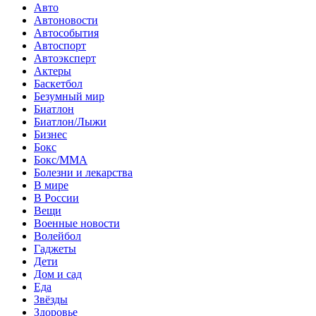
Авто
Автоновости
Автособытия
Автоспорт
Автоэксперт
Актеры
Баскетбол
Безумный мир
Биатлон
Биатлон/Лыжи
Бизнес
Бокс
Бокс/MMA
Болезни и лекарства
В мире
В России
Вещи
Военные новости
Волейбол
Гаджеты
Дети
Дом и сад
Еда
Звёзды
Здоровье