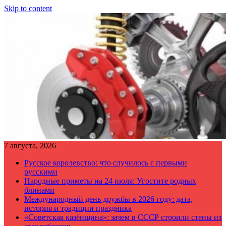
Skip to content
7 августа, 2026
Русское королевство: что случилось с первыми
русскими
Народные приметы на 24 июля: Угостите родных
блинами
Международный день дружбы в 2026 году: дата,
история и традиции праздника
«Советская казёнщина»: зачем в СССР строили стены из