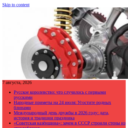
Skip to content
7 августа, 2026
Русское королевство: что случилось с первыми
русскими
Народные приметы на 24 июля: Угостите родных
блинами
Международный день дружбы в 2026 году: дата,
история и традиции праздника
«Советская казёнщина»: зачем в СССР строили стены из