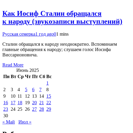
Как Иосиф Сталин обращался
к народу (звукозаписи выступлений)
Русская семерка
1 год ago
0
1 mins
Сталин обращался к народу неоднократно. Вспоминаем
главные обращения к народу; слушаем голос Иосифа
Виссарионовича.
Read More
Июнь 2025
Пн
Вт
Ср
Чт
Пт
Сб
Вс
1
2
3
4
5
6
7
8
9
10
11
12
13
14
15
16
17
18
19
20
21
22
23
24
25
26
27
28
29
30
« Май
Июл »