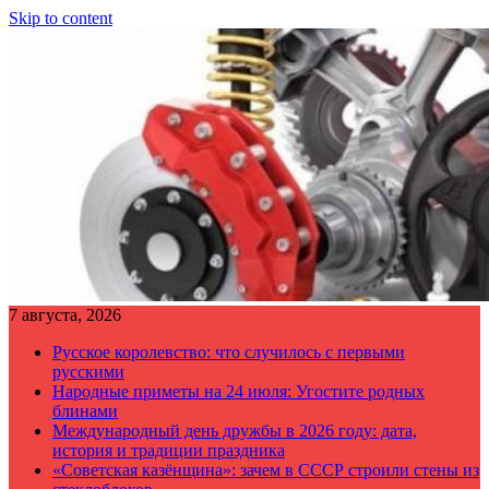
Skip to content
7 августа, 2026
Русское королевство: что случилось с первыми
русскими
Народные приметы на 24 июля: Угостите родных
блинами
Международный день дружбы в 2026 году: дата,
история и традиции праздника
«Советская казёнщина»: зачем в СССР строили стены из