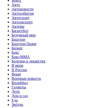
MMA
Авто
Автоновости
Автособытия
Автоспорт
Автоэксперт
Актеры
Баскетбол
Безумный мир
Биатлон
Биатлон/Лыжи
Бизнес
Бокс
Бокс/MMA
Болезни и лекарства
В мире
В России
Вещи
Военные новости
Волейбол
Гаджеты
Дети
Дом и сад
Еда
Звёзды