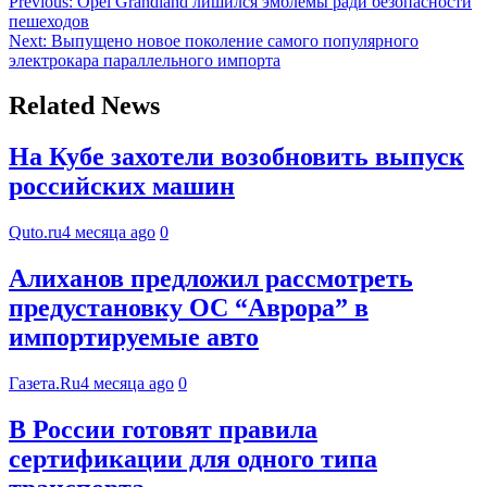
Previous:
Opel Grandland лишился эмблемы ради безопасности
пешеходов
Next:
Выпущено новое поколение самого популярного
электрокара параллельного импорта
Related News
На Кубе захотели возобновить выпуск
российских машин
Quto.ru
4 месяца ago
0
Алиханов предложил рассмотреть
предустановку ОС “Аврора” в
импортируемые авто
Газета.Ru
4 месяца ago
0
В России готовят правила
сертификации для одного типа